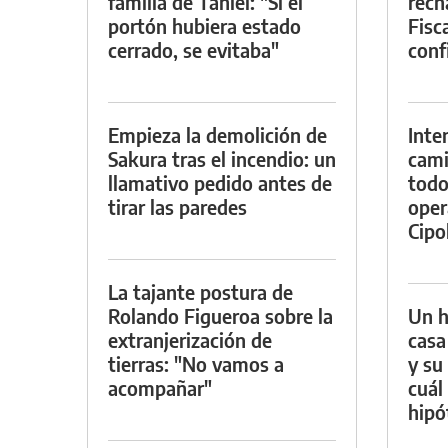
familia de Tahiel: "Si el
rech
portón hubiera estado
Fisca
cerrado, se evitaba"
conf
Empieza la demolición de
Inte
Sakura tras el incendio: un
cami
llamativo pedido antes de
todo
tirar las paredes
oper
Cipol
La tajante postura de
Rolando Figueroa sobre la
Un h
extranjerización de
casa
tierras: "No vamos a
y su
acompañar"
cuál 
hipó