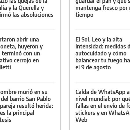
azó las quejas de la
guardar el pan y que 
lía y la Querella y
mantenga fresco por
irmó las absoluciones
tiempo
ntaron abrir una
El Sol, Leo y la alta
oneta, huyeron y
intensidad: medidas 
 terminó con un
autocuidado y cómo
ativo cerrojo en
balancear tu fuego h
letti
el 9 de agosto
ombre murió en su
Caída de WhatsApp a
 del barrio San Pablo
nivel mundial: por qu
 pareja resultó herida:
fallas en el envío de f
es la principal
stickers y en Whats
tesis
Web