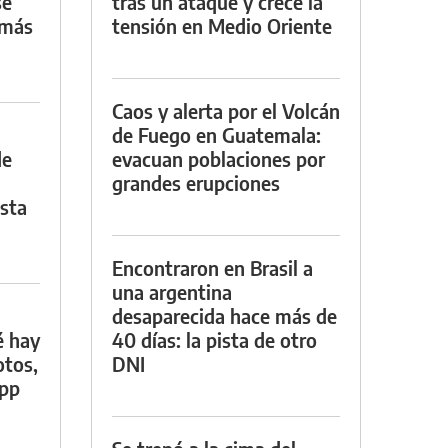
se
tras un ataque y crece la
 más
tensión en Medio Oriente
Caos y alerta por el Volcán
de Fuego en Guatemala:
de
evacuan poblaciones por
grandes erupciones
asta
Encontraron en Brasil a
una argentina
desaparecida hace más de
é hay
40 días: la pista de otro
otos,
DNI
App