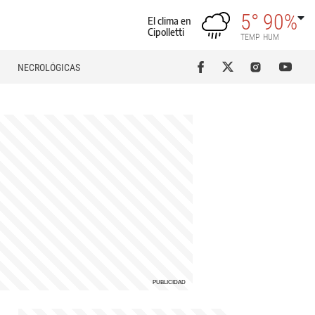
5°
90%
El clima en
Cipolletti
TEMP
HUM
NECROLÓGICAS