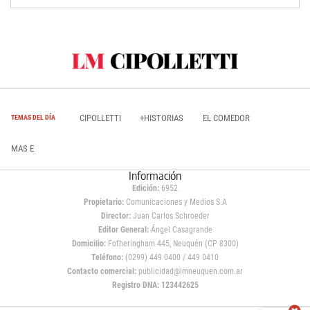
CIPOLLETTI
+HISTORIAS
EL COMEDOR
TEMAS DEL DÍA
MAS E
Información
Edición:
6952
Propietario:
Comunicaciones y Medios S.A
Director:
Juan Carlos Schroeder
Editor General:
Ángel Casagrande
Domicilio:
Fotheringham 445, Neuquén (CP 8300)
Teléfono:
(0299) 449 0400 / 449 0410
Contacto comercial:
publicidad@lmneuquen.com.ar
Registro DNA: 123442625