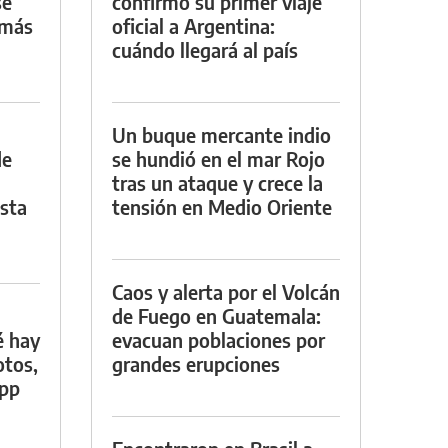
se
confirmó su primer viaje
 más
oficial a Argentina:
cuándo llegará al país
Un buque mercante indio
de
se hundió en el mar Rojo
tras un ataque y crece la
asta
tensión en Medio Oriente
Caos y alerta por el Volcán
de Fuego en Guatemala:
é hay
evacuan poblaciones por
otos,
grandes erupciones
App