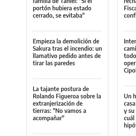
familia de Tahiel: "Si el
rech
portón hubiera estado
Fisca
cerrado, se evitaba"
conf
Empieza la demolición de
Inte
Sakura tras el incendio: un
cami
llamativo pedido antes de
todo
tirar las paredes
oper
Cipol
La tajante postura de
Rolando Figueroa sobre la
Un h
extranjerización de
casa
tierras: "No vamos a
y su
acompañar"
cuál 
hipó