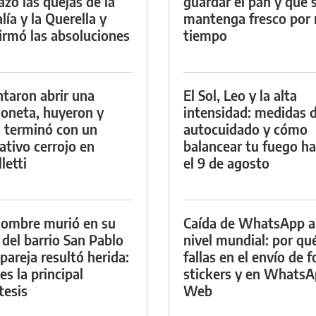
azó las quejas de la
guardar el pan y que 
lía y la Querella y
mantenga fresco por
irmó las absoluciones
tiempo
ntaron abrir una
El Sol, Leo y la alta
oneta, huyeron y
intensidad: medidas 
 terminó con un
autocuidado y cómo
ativo cerrojo en
balancear tu fuego h
letti
el 9 de agosto
ombre murió en su
Caída de WhatsApp a
 del barrio San Pablo
nivel mundial: por qu
 pareja resultó herida:
fallas en el envío de f
es la principal
stickers y en Whats
tesis
Web