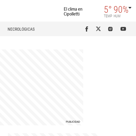
5°
90%
El clima en
Cipolletti
TEMP
HUM
NECROLÓGICAS