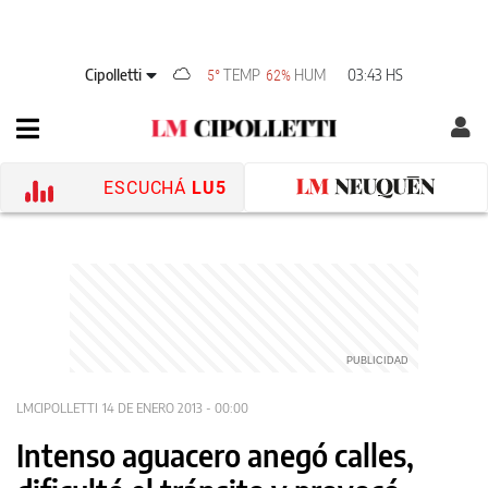
Cipolletti
TEMP
HUM
03:43 HS
5°
62%
ESCUCHÁ
LU5
LMCIPOLLETTI
14 DE ENERO 2013 - 00:00
Intenso aguacero anegó calles,