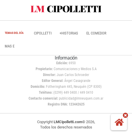
CIPOLLETTI
+HISTORIAS
EL COMEDOR
TEMAS DEL DÍA
MAS E
Información
Edición:
6950
Propietario:
Comunicaciones y Medios S.A
Director:
Juan Carlos Schroeder
Editor General:
Ángel Casagrande
Domicilio:
Fotheringham 445, Neuquén (CP 8300)
Teléfono:
(0299) 449 0400 / 449 0410
Contacto comercial:
publicidad@lmneuquen.com.ar
Registro DNA: 123442625
Copyright
LMCipolletti.com
© 2026,
Todos los derechos reservados