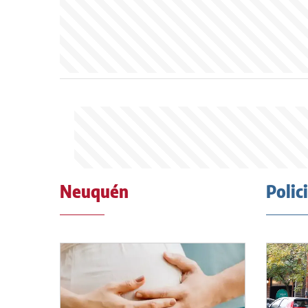
Neuquén
Polic