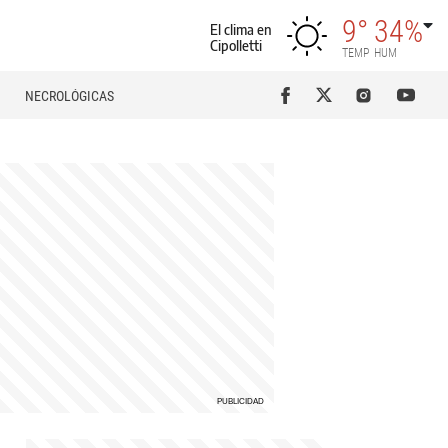
9°
34%
El clima en
Cipolletti
TEMP
HUM
NECROLÓGICAS