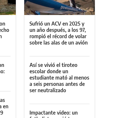
con
Sufrió un ACV en 2025 y
techo
un año después, a los 97,
n
rompió el récord de volar
sobre las alas de un avión
on
Así se vivió el tiroteo
o:
escolar donde un
estudiante mató al menos
a seis personas antes de
ser neutralizado
das
a en
29
Impactante video: un