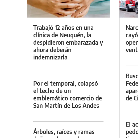
Trabajó 12 años en una
Narc
clínica de Neuquén, la
cayó
despidieron embarazada y
oper
ahora deberán
vent
indemnizarla
Busc
Por el temporal, colapsó
Fede
el techo de un
apar
emblemático comercio de
de Ci
San Martín de Los Andes
El a
Árboles, raíces y ramas
pedof