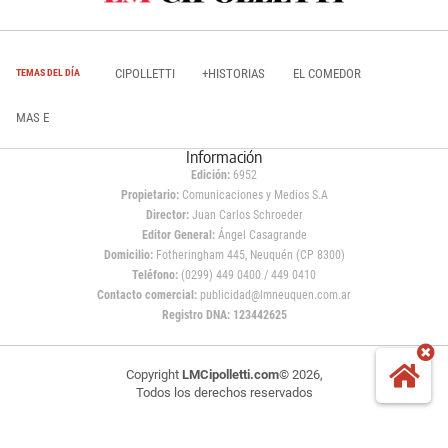
CIPOLLETTI
+HISTORIAS
EL COMEDOR
TEMAS DEL DÍA
MAS E
Información
Edición:
6952
Propietario:
Comunicaciones y Medios S.A
Director:
Juan Carlos Schroeder
Editor General:
Ángel Casagrande
Domicilio:
Fotheringham 445, Neuquén (CP 8300)
Teléfono:
(0299) 449 0400 / 449 0410
Contacto comercial:
publicidad@lmneuquen.com.ar
Registro DNA: 123442625
Copyright
LMCipolletti.com
© 2026,
Todos los derechos reservados