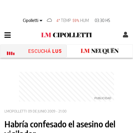
Cipolletti
TEMP
HUM
03:30 HS
4°
59%
ESCUCHÁ
LU5
LMCIPOLLETTI
09 DE JUNIO 2009 - 21:00
Habría confesado el asesino del