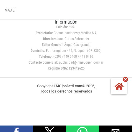
MAS E
Información
Edición:
6951
Propietario:
Comunicaciones y Medios S.A
Director:
Juan Carlos Schroeder
Editor General:
Ángel Casagrande
Domicilio:
Fotheringham 445, Neuquén (CP 8300)
Teléfono:
(0299) 449 0400 / 449 0410
Contacto comercial:
publicidad@lmneuquen.com.ar
Registro DNA: 123442625
Copyright
LMCipolletti.com
© 2026,
Todos los derechos reservados