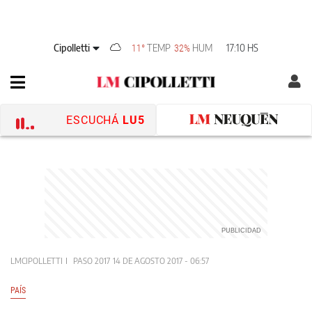
Cipolletti
TEMP
HUM
17:10 HS
11°
32%
ESCUCHÁ
LU5
LMCIPOLLETTI
PASO 2017
14 DE AGOSTO 2017 - 06:57
PAÍS