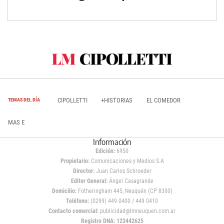
CIPOLLETTI
+HISTORIAS
EL COMEDOR
TEMAS DEL DÍA
MAS E
Información
Edición:
6950
Propietario:
Comunicaciones y Medios S.A
Director:
Juan Carlos Schroeder
Editor General:
Ángel Casagrande
Domicilio:
Fotheringham 445, Neuquén (CP 8300)
Teléfono:
(0299) 449 0400 / 449 0410
Contacto comercial:
publicidad@lmneuquen.com.ar
Registro DNA: 123442625