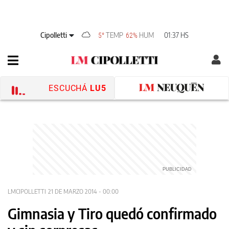
Cipolletti
TEMP
HUM
01:37 HS
5°
62%
ESCUCHÁ
LU5
LMCIPOLLETTI
21 DE MARZO 2014 - 00:00
Gimnasia y Tiro quedó confirmado