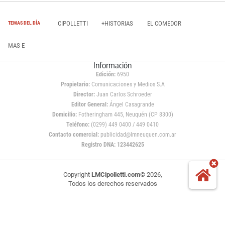
CIPOLLETTI
+HISTORIAS
EL COMEDOR
TEMAS DEL DÍA
MAS E
Información
Edición:
6950
Propietario:
Comunicaciones y Medios S.A
Director:
Juan Carlos Schroeder
Editor General:
Ángel Casagrande
Domicilio:
Fotheringham 445, Neuquén (CP 8300)
Teléfono:
(0299) 449 0400 / 449 0410
Contacto comercial:
publicidad@lmneuquen.com.ar
Registro DNA: 123442625
Copyright
LMCipolletti.com
© 2026,
Todos los derechos reservados