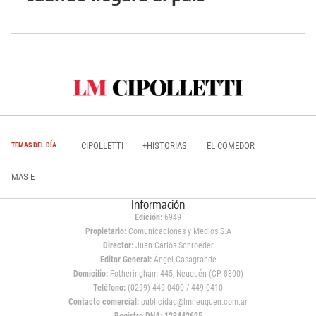
CIPOLLETTI
+HISTORIAS
EL COMEDOR
TEMAS DEL DÍA
MAS E
Información
Edición:
6949
Propietario:
Comunicaciones y Medios S.A
Director:
Juan Carlos Schroeder
Editor General:
Ángel Casagrande
Domicilio:
Fotheringham 445, Neuquén (CP 8300)
Teléfono:
(0299) 449 0400 / 449 0410
Contacto comercial:
publicidad@lmneuquen.com.ar