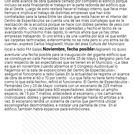
Con este avance de obra quedará cerrado por completo el edificio porque
incluso se está finalizando el trabajo en la parte redonda del edificio que
da al Oeste. Luego de esto restará hacer el trabajo interno, que lleva más
tiempo e implica el trabajo de distintas empresas que han sido
contratadas para la tarea.
Entre las obras que resta hacer en el interior del
Centro de Espectáculos se cuenta una de las más complejas que es la
realización de la acústica porque se hace con dobles paneles de yeso con
lana de vidrio.
«Una vez puestas las cabreadas y hecho el techo se va
avanzando muchísimo más rápido, lo vemos ahora que ya hay otras
empresas trabajando. Si uno entra y da una vueltita por acá ve que están
las carpetas terminadas, exteriormente no se nota pero si uno entra se da
cuenta», expresó Carlos Magliarelli, titular del área Cultura del Municipio
Noviembre, fecha posible
local a radio FM Galas.
Magliarelli no quiso
aventurar una fecha posible para la inauguración del gigante edificio que
se construye en calle Fernández Oro entre 25 de Mayo y Belgrano, pero fue
claro respecto de las expectativas que se tienen en el Municipio. «La idea
es que en noviembre cuando abramos el 5 Congreso Audiovisual lo
hagamos en la sala de exposiciones del Centro de Espectáculos»,
aseguró el funcionario a radio Galas.
En la actualidad se registra un avance
de obra de entre el 60 o 70 por ciento. «Lo que falta no tiene tanto trabajo
como lo que está hecho», refirió el funcionario. El Centro de Espectáculos -
Fernández Oro y 25 de Mayo- contará con un escenario de 225 metros
cuadrados, y capacidad para 600 espectadores. Además un amplio
espacio, de 15 por 7 metros, antecederá al escenario, y los camarines
(individuales, dobles y generales) podrán albergar hasta 40 artistas a la
vez. El escenario tendrá un sistema de carros que permitirá utilizar
escenografías desmontables, e instalar una pantalla de cine. En el
edificio, también habrá espacios para exhibiciones.