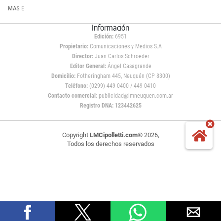
MAS E
Información
Edición:
6951
Propietario:
Comunicaciones y Medios S.A
Director:
Juan Carlos Schroeder
Editor General:
Ángel Casagrande
Domicilio:
Fotheringham 445, Neuquén (CP 8300)
Teléfono:
(0299) 449 0400 / 449 0410
Contacto comercial:
publicidad@lmneuquen.com.ar
Registro DNA: 123442625
Copyright
LMCipolletti.com
© 2026,
Todos los derechos reservados