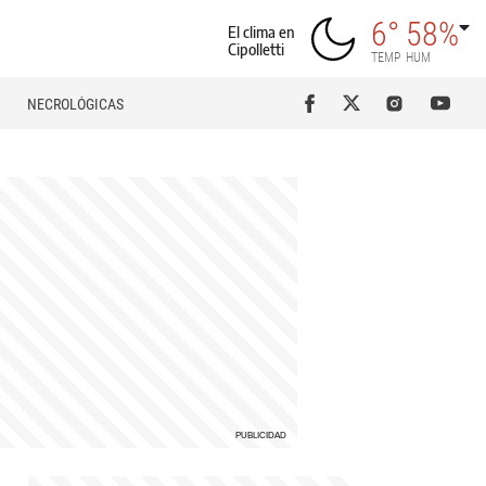
6°
58%
El clima en
Cipolletti
TEMP
HUM
NECROLÓGICAS