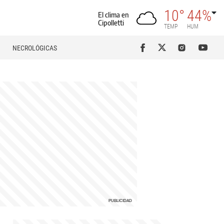
10°
44%
El clima en
Cipolletti
TEMP
HUM
NECROLÓGICAS