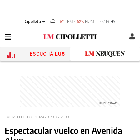
Cipolletti
TEMP
HUM
02:13 HS
5°
62%
ESCUCHÁ
LU5
LMCIPOLLETTI
01 DE MAYO 2012 - 21:00
Espectacular vuelco en Avenida