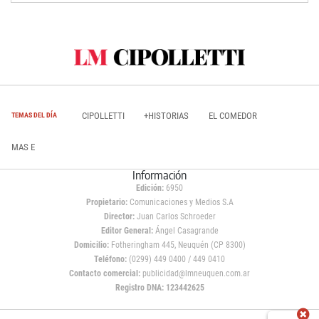
CIPOLLETTI
+HISTORIAS
EL COMEDOR
TEMAS DEL DÍA
MAS E
Información
Edición:
6950
Propietario:
Comunicaciones y Medios S.A
Director:
Juan Carlos Schroeder
Editor General:
Ángel Casagrande
Domicilio:
Fotheringham 445, Neuquén (CP 8300)
Teléfono:
(0299) 449 0400 / 449 0410
Contacto comercial:
publicidad@lmneuquen.com.ar
Registro DNA: 123442625