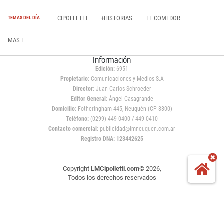
CIPOLLETTI
+HISTORIAS
EL COMEDOR
TEMAS DEL DÍA
MAS E
Información
Edición:
6951
Propietario:
Comunicaciones y Medios S.A
Director:
Juan Carlos Schroeder
Editor General:
Ángel Casagrande
Domicilio:
Fotheringham 445, Neuquén (CP 8300)
Teléfono:
(0299) 449 0400 / 449 0410
Contacto comercial:
publicidad@lmneuquen.com.ar
Registro DNA: 123442625
Copyright
LMCipolletti.com
© 2026,
Todos los derechos reservados