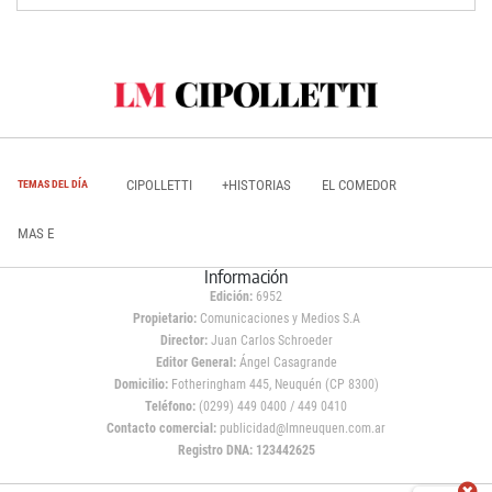
CIPOLLETTI
+HISTORIAS
EL COMEDOR
TEMAS DEL DÍA
MAS E
Información
Edición:
6952
Propietario:
Comunicaciones y Medios S.A
Director:
Juan Carlos Schroeder
Editor General:
Ángel Casagrande
Domicilio:
Fotheringham 445, Neuquén (CP 8300)
Teléfono:
(0299) 449 0400 / 449 0410
Contacto comercial:
publicidad@lmneuquen.com.ar
Registro DNA: 123442625