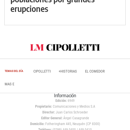
erupciones
CIPOLLETTI
+HISTORIAS
EL COMEDOR
TEMAS DEL DÍA
MAS E
Información
Edición:
6949
Propietario:
Comunicaciones y Medios S.A
Director:
Juan Carlos Schroeder
Editor General:
Ángel Casagrande
Domicilio:
Fotheringham 445, Neuquén (CP 8300)
Teléfono:
(0299) 449 0400 / 449 0410