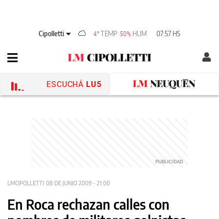
Cipolletti
TEMP
HUM
07:57 HS
4°
50%
ESCUCHÁ
LU5
LMCIPOLLETTI
08 DE JUNIO 2009 - 21:00
En Roca rechazan calles con