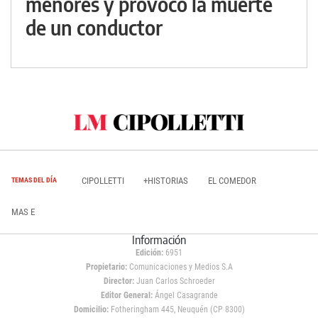
menores y provocó la muerte
de un conductor
CIPOLLETTI
+HISTORIAS
EL COMEDOR
TEMAS DEL DÍA
MAS E
Información
Edición:
6951
Propietario:
Comunicaciones y Medios S.A
Director:
Juan Carlos Schroeder
Editor General:
Ángel Casagrande
Domicilio:
Fotheringham 445, Neuquén (CP 8300)