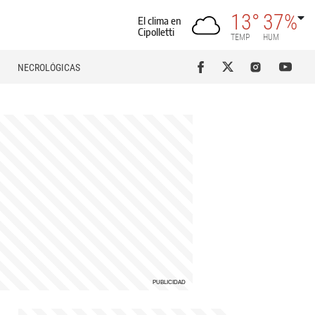
13°
37%
El clima en
Cipolletti
TEMP
HUM
NECROLÓGICAS