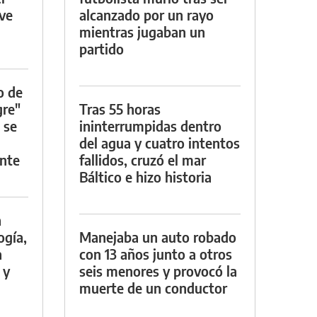
rve
alcanzado por un rayo
mientras jugaban un
partido
o de
gre"
Tras 55 horas
 se
ininterrumpidas dentro
del agua y cuatro intentos
nte
fallidos, cruzó el mar
Báltico e hizo historia
a
ogía,
Manejaba un auto robado
a
con 13 años junto a otros
 y
seis menores y provocó la
muerte de un conductor