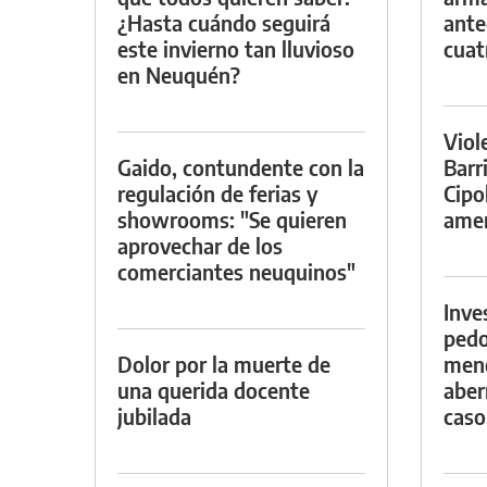
¿Hasta cuándo seguirá
ante
este invierno tan lluvioso
cuat
en Neuquén?
Viol
Gaido, contundente con la
Barr
regulación de ferias y
Cipo
showrooms: "Se quieren
amen
aprovechar de los
comerciantes neuquinos"
Inve
pedo
Dolor por la muerte de
meno
una querida docente
aber
jubilada
caso