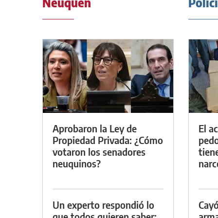
Neuquén
Polic
Aprobaron la Ley de
El a
Propiedad Privada: ¿Cómo
pedof
votaron los senadores
tien
neuquinos?
narc
Un experto respondió lo
Cayó
que todos quieren saber:
arma