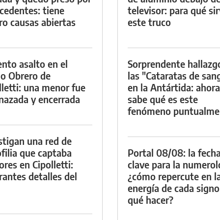
cedentes: tiene
televisor: para qué si
ro causas abiertas
este truco
ento asalto en el
Sorprendente hallazg
io Obrero de
las "Cataratas de san
lletti: una menor fue
en la Antártida: ahora
azada y encerrada
sabe qué es este
fenómeno puntualme
stigan una red de
filia que captaba
Portal 08/08: la fech
res en Cipolletti:
clave para la numerol
rantes detalles del
¿cómo repercute en l
energía de cada signo
qué hacer?