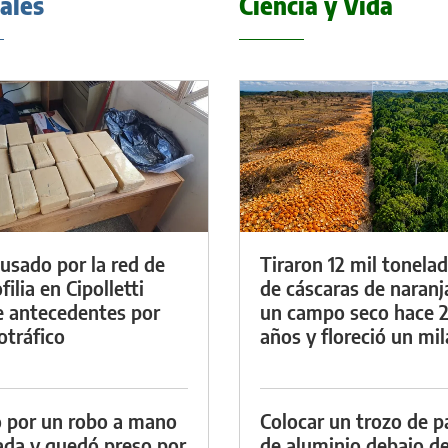
iales
Ciencia y Vida
cusado por la red de
Tiraron 12 mil tonela
ilia en Cipolletti
de cáscaras de naranj
e antecedentes por
un campo seco hace 
otráfico
años y floreció un mi
 por un robo a mano
Colocar un trozo de p
da y quedó preso por
de aluminio debajo de