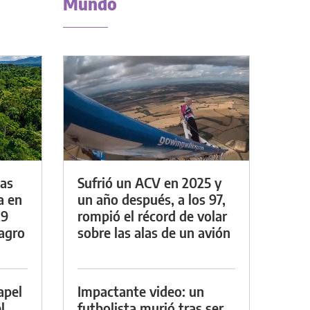
Mundo
das
Sufrió un ACV en 2025 y
a en
un año después, a los 97,
29
rompió el récord de volar
lagro
sobre las alas de un avión
apel
Impactante video: un
l
futbolista murió tras ser