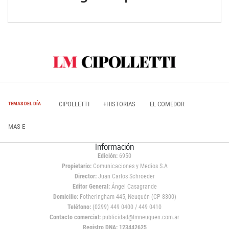
CIPOLLETTI
+HISTORIAS
EL COMEDOR
TEMAS DEL DÍA
MAS E
Información
Edición:
6950
Propietario:
Comunicaciones y Medios S.A
Director:
Juan Carlos Schroeder
Editor General:
Ángel Casagrande
Domicilio:
Fotheringham 445, Neuquén (CP 8300)
Teléfono:
(0299) 449 0400 / 449 0410
Contacto comercial:
publicidad@lmneuquen.com.ar
Registro DNA: 123442625