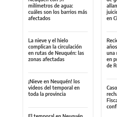
milímetros de agua:
alla
cuáles son los barrios más
juic
afectados
en Ci
La nieve y el hielo
Reci
complican la circulación
años
en rutas de Neuquén: las
una 
zonas afectadas
en p
de R
¡Nieve en Neuquén! los
videos del temporal en
Caso
toda la provincia
rech
Fisca
conf
El temporal en Neuquén