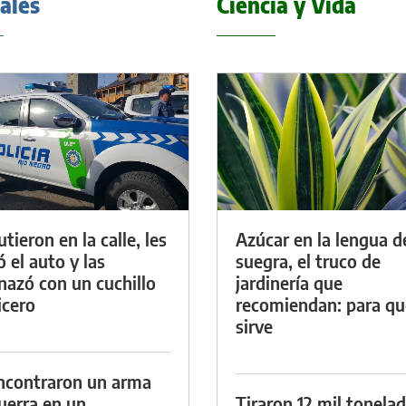
iales
Ciencia y Vida
tieron en la calle, les
Azúcar en la lengua d
ó el auto y las
suegra, el truco de
azó con un cuchillo
jardinería que
icero
recomiendan: para qu
sirve
ncontraron un arma
uerra en un
Tiraron 12 mil tonela