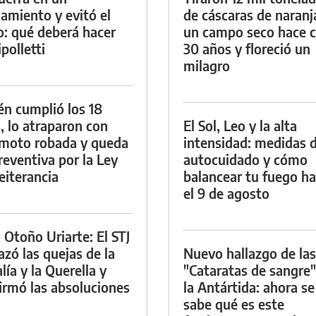
namiento y evitó el
de cáscaras de naranj
io: qué deberá hacer
un campo seco hace c
polletti
30 años y floreció un
milagro
én cumplió los 18
, lo atraparon con
El Sol, Leo y la alta
moto robada y queda
intensidad: medidas 
reventiva por la Ley
autocuidado y cómo
eiterancia
balancear tu fuego h
el 9 de agosto
 Otoño Uriarte: El STJ
azó las quejas de la
Nuevo hallazgo de las
lía y la Querella y
"Cataratas de sangre"
irmó las absoluciones
la Antártida: ahora se
sabe qué es este