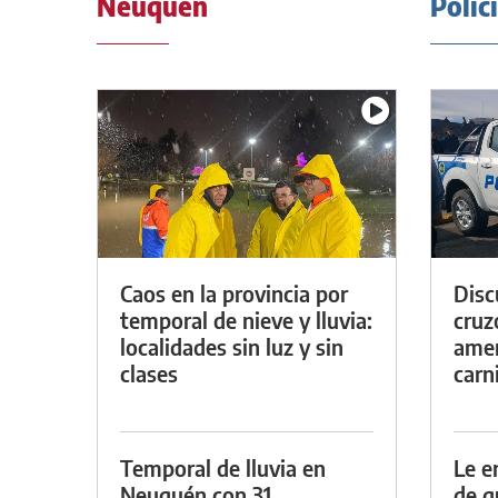
Neuquén
Polic
Caos en la provincia por
Discu
temporal de nieve y lluvia:
cruz
localidades sin luz y sin
amen
clases
carn
Temporal de lluvia en
Le e
Neuquén con 31
de g