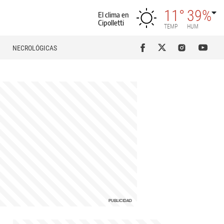
11°
39%
El clima en
Cipolletti
TEMP
HUM
NECROLÓGICAS