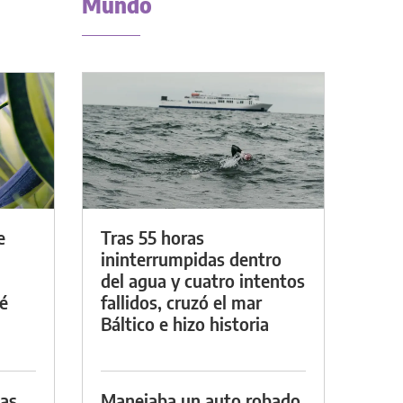
Mundo
e
Tras 55 horas
ininterrumpidas dentro
del agua y cuatro intentos
é
fallidos, cruzó el mar
Báltico e hizo historia
das
Manejaba un auto robado