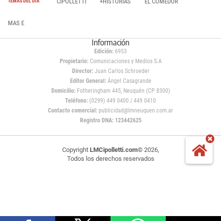
CIPOLLETTI
+HISTORIAS
EL COMEDOR
TEMAS DEL DÍA
MAS E
Información
Edición:
6953
Propietario:
Comunicaciones y Medios S.A
Director:
Juan Carlos Schroeder
Editor General:
Ángel Casagrande
Domicilio:
Fotheringham 445, Neuquén (CP 8300)
Teléfono:
(0299) 449 0400 / 449 0410
Contacto comercial:
publicidad@lmneuquen.com.ar
Registro DNA: 123442625
Copyright
LMCipolletti.com
© 2026,
Todos los derechos reservados