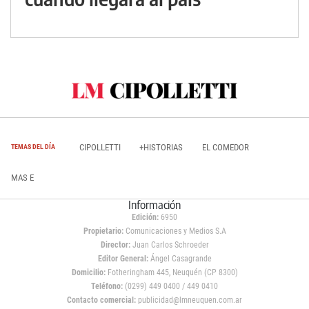
CIPOLLETTI
+HISTORIAS
EL COMEDOR
TEMAS DEL DÍA
MAS E
Información
Edición:
6950
Propietario:
Comunicaciones y Medios S.A
Director:
Juan Carlos Schroeder
Editor General:
Ángel Casagrande
Domicilio:
Fotheringham 445, Neuquén (CP 8300)
Teléfono:
(0299) 449 0400 / 449 0410
Contacto comercial:
publicidad@lmneuquen.com.ar