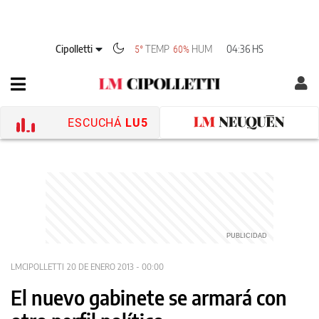
Cipolletti
TEMP
HUM
04:36 HS
5°
60%
ESCUCHÁ
LU5
LMCIPOLLETTI
20 DE ENERO 2013 - 00:00
El nuevo gabinete se armará con