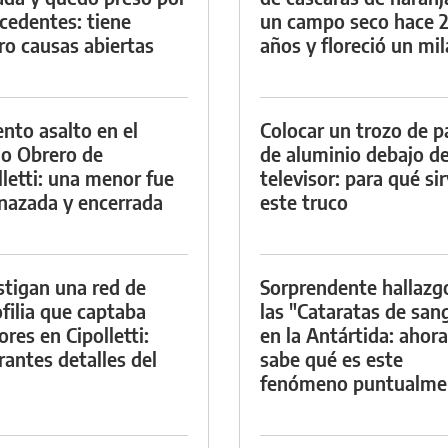
cedentes: tiene
un campo seco hace 
ro causas abiertas
años y floreció un mi
ento asalto en el
Colocar un trozo de p
io Obrero de
de aluminio debajo de
lletti: una menor fue
televisor: para qué si
azada y encerrada
este truco
stigan una red de
Sorprendente hallazg
filia que captaba
las "Cataratas de san
res en Cipolletti:
en la Antártida: ahora
rantes detalles del
sabe qué es este
fenómeno puntualme