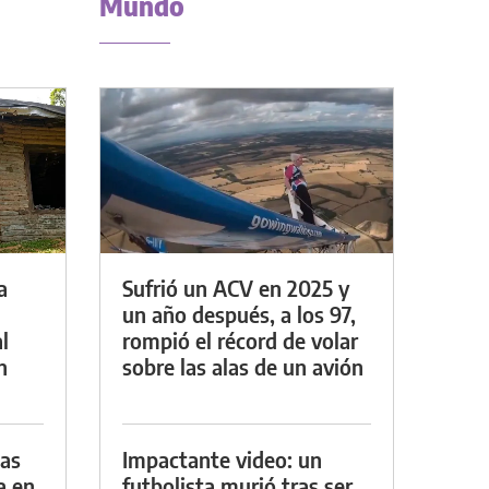
Mundo
a
Sufrió un ACV en 2025 y
un año después, a los 97,
l
rompió el récord de volar
n
sobre las alas de un avión
das
Impactante video: un
a en
futbolista murió tras ser