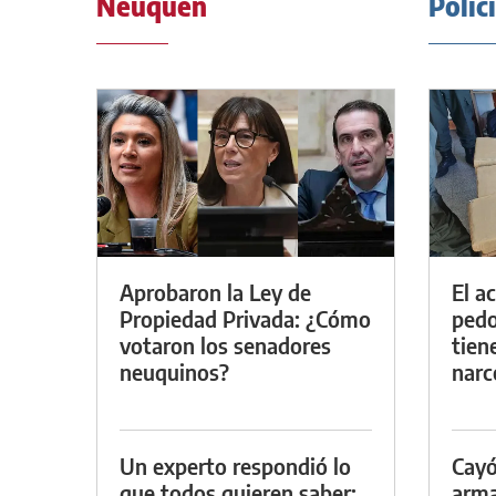
Neuquén
Polic
Aprobaron la Ley de
El a
Propiedad Privada: ¿Cómo
pedof
votaron los senadores
tien
neuquinos?
narc
Un experto respondió lo
Cayó
que todos quieren saber:
arma