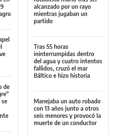
29
alcanzado por un rayo
lagro
mientras jugaban un
partido
apel
l
Tras 55 horas
rve
ininterrumpidas dentro
del agua y cuatro intentos
fallidos, cruzó el mar
Báltico e hizo historia
o de
gre"
 se
Manejaba un auto robado
con 13 años junto a otros
nte
seis menores y provocó la
muerte de un conductor