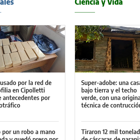
iales
Ciencia y Vida
cusado por la red de
Super-adobe: una cas
ilia en Cipolletti
bajo tierra y el techo
e antecedentes por
verde, con una origina
otráfico
técnica de contrucció
 por un robo a mano
Tiraron 12 mil tonela
da y quedó preso por
de cáscaras de naranj