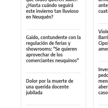
¿Hasta cuándo seguirá
ante
este invierno tan lluvioso
cuat
en Neuquén?
Viol
Gaido, contundente con la
Barr
regulación de ferias y
Cipo
showrooms: "Se quieren
amen
aprovechar de los
comerciantes neuquinos"
Inve
pedo
Dolor por la muerte de
meno
una querida docente
aber
jubilada
caso