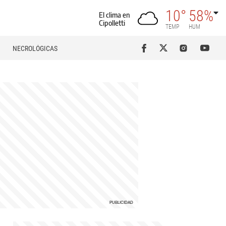
10°
58%
El clima en
Cipolletti
TEMP
HUM
NECROLÓGICAS