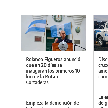
Rolando Figueroa anunció
Discu
que en 20 días se
cruz
inauguran los primeros 10
amen
km de la Ruta 7 -
carn
Cortaderas
Le e
Empieza la demolición de
de g