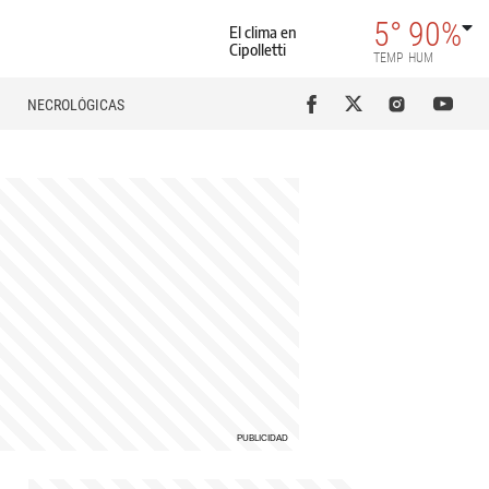
5°
90%
El clima en
Cipolletti
TEMP
HUM
NECROLÓGICAS