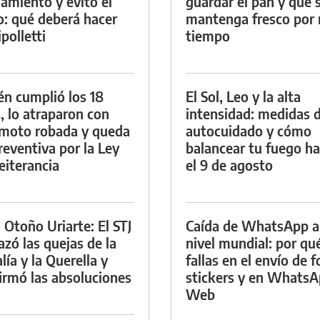
namiento y evitó el
guardar el pan y que 
io: qué deberá hacer
mantenga fresco por
polletti
tiempo
én cumplió los 18
El Sol, Leo y la alta
, lo atraparon con
intensidad: medidas 
moto robada y queda
autocuidado y cómo
reventiva por la Ley
balancear tu fuego h
eiterancia
el 9 de agosto
 Otoño Uriarte: El STJ
Caída de WhatsApp a
azó las quejas de la
nivel mundial: por qu
lía y la Querella y
fallas en el envío de f
irmó las absoluciones
stickers y en Whats
Web