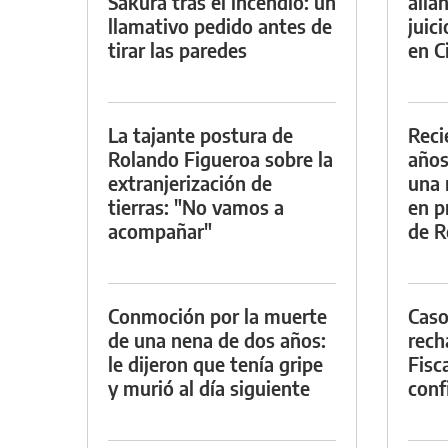
Sakura tras el incendio: un
alla
llamativo pedido antes de
juic
tirar las paredes
en Ci
La tajante postura de
Reci
Rolando Figueroa sobre la
años
extranjerización de
una 
tierras: "No vamos a
en p
acompañar"
de R
Conmoción por la muerte
Caso
de una nena de dos años:
rech
le dijeron que tenía gripe
Fisca
y murió al día siguiente
conf