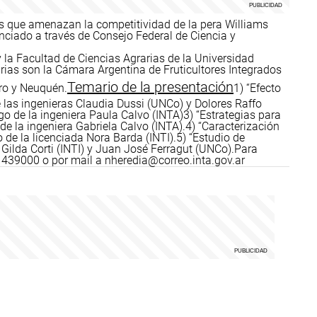
as que amenazan la competitividad de la pera Williams
anciado a través de Consejo Federal de Ciencia y
y la Facultad de Ciencias Agrarias de la Universidad
arias son la Cámara Argentina de Fruticultores Integrados
Temario de la presentación
gro y Neuquén.
1) “Efecto
de las ingenieras Claudia Dussi (UNCo) y Dolores Raffo
rgo de la ingeniera Paula Calvo (INTA)
3) “Estrategias para
de la ingeniera Gabriela Calvo (INTA).
4) “Caracterización
 de la licenciada Nora Barda (INTI).
5) “Estudio de
s Gilda Corti (INTI) y Juan José Ferragut (UNCo).
Para
 439000 o por mail a
nheredia@correo.inta.gov.ar