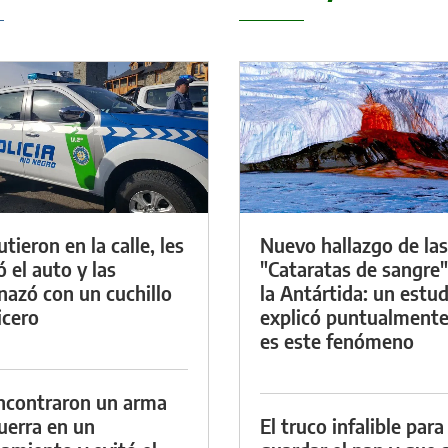
tieron en la calle, les
Nuevo hallazgo de las
ó el auto y las
"Cataratas de sangre"
azó con un cuchillo
la Antártida: un estud
icero
explicó puntualment
es este fenómeno
ncontraron un arma
uerra en un
El truco infalible para