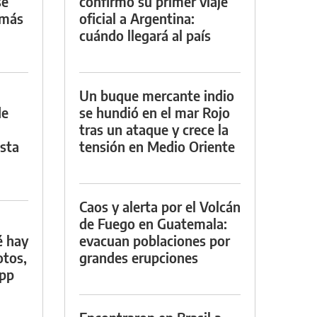
se
confirmó su primer viaje
 más
oficial a Argentina:
cuándo llegará al país
Un buque mercante indio
de
se hundió en el mar Rojo
tras un ataque y crece la
asta
tensión en Medio Oriente
Caos y alerta por el Volcán
de Fuego en Guatemala:
é hay
evacuan poblaciones por
otos,
grandes erupciones
App