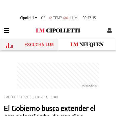
Cipolletti
TEMP
HUM
09:42 HS
5°
58%
ESCUCHÁ
LU5
LMCIPOLLETTI
09 DE JULIO 2013 - 00:00
El Gobierno busca extender el