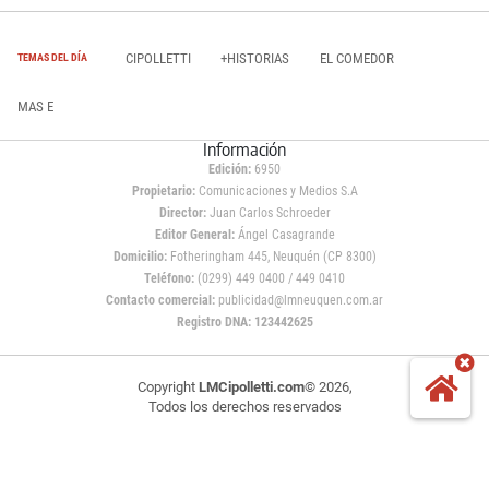
CIPOLLETTI
+HISTORIAS
EL COMEDOR
TEMAS DEL DÍA
MAS E
Información
Edición:
6950
Propietario:
Comunicaciones y Medios S.A
Director:
Juan Carlos Schroeder
Editor General:
Ángel Casagrande
Domicilio:
Fotheringham 445, Neuquén (CP 8300)
Teléfono:
(0299) 449 0400 / 449 0410
Contacto comercial:
publicidad@lmneuquen.com.ar
Registro DNA: 123442625
Copyright
LMCipolletti.com
© 2026,
Todos los derechos reservados