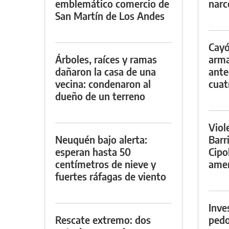
emblemático comercio de
narc
San Martín de Los Andes
Cayó
Árboles, raíces y ramas
arma
dañaron la casa de una
ante
vecina: condenaron al
cuat
dueño de un terreno
Viol
Neuquén bajo alerta:
Barr
esperan hasta 50
Cipo
centímetros de nieve y
amen
fuertes ráfagas de viento
Inve
Rescate extremo: dos
pedo