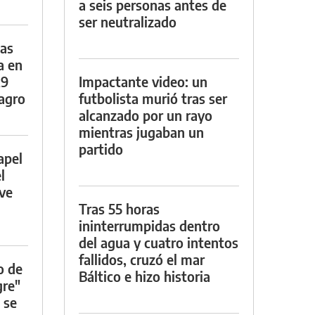
a seis personas antes de
ser neutralizado
das
a en
29
Impactante video: un
lagro
futbolista murió tras ser
alcanzado por un rayo
mientras jugaban un
partido
apel
l
rve
Tras 55 horas
ininterrumpidas dentro
del agua y cuatro intentos
fallidos, cruzó el mar
o de
Báltico e hizo historia
gre"
 se