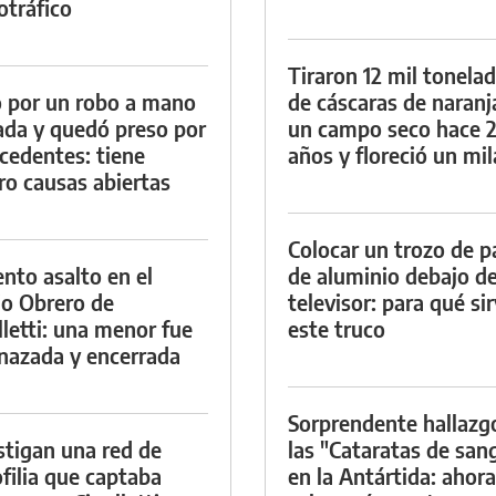
otráfico
Tiraron 12 mil tonela
 por un robo a mano
de cáscaras de naranj
da y quedó preso por
un campo seco hace 
cedentes: tiene
años y floreció un mi
ro causas abiertas
Colocar un trozo de p
ento asalto en el
de aluminio debajo de
io Obrero de
televisor: para qué si
lletti: una menor fue
este truco
azada y encerrada
Sorprendente hallazg
stigan una red de
las "Cataratas de san
filia que captaba
en la Antártida: ahora