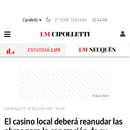
Cipolletti
TEMP
HUM
07:44 HS
2°
72%
ESCUCHÁ
LU5
LMCIPOLLETTI
02 DE JULIO 2013 - 00:00
El casino local deberá reanudar las