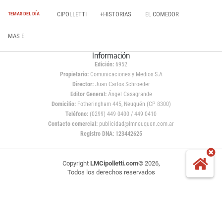
CIPOLLETTI
+HISTORIAS
EL COMEDOR
TEMAS DEL DÍA
MAS E
Información
Edición:
6952
Propietario:
Comunicaciones y Medios S.A
Director:
Juan Carlos Schroeder
Editor General:
Ángel Casagrande
Domicilio:
Fotheringham 445, Neuquén (CP 8300)
Teléfono:
(0299) 449 0400 / 449 0410
Contacto comercial:
publicidad@lmneuquen.com.ar
Registro DNA: 123442625
Copyright
LMCipolletti.com
© 2026,
Todos los derechos reservados