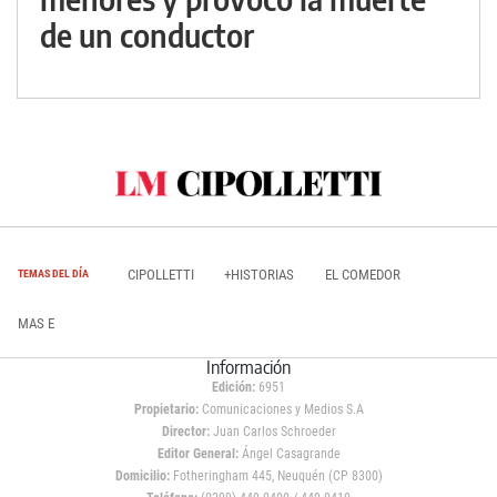
de un conductor
CIPOLLETTI
+HISTORIAS
EL COMEDOR
TEMAS DEL DÍA
MAS E
Información
Edición:
6951
Propietario:
Comunicaciones y Medios S.A
Director:
Juan Carlos Schroeder
Editor General:
Ángel Casagrande
Domicilio:
Fotheringham 445, Neuquén (CP 8300)