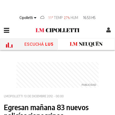
Cipolletti
TEMP
HUM
16:53 HS
11°
27%
ESCUCHÁ
LU5
LMCIPOLLETTI
13 DE DICIEMBRE 2012 - 00:00
Egresan mañana 83 nuevos