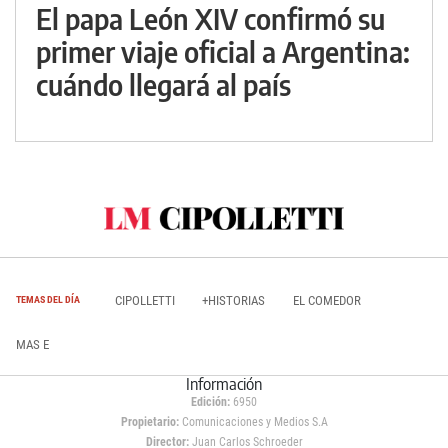
El papa León XIV confirmó su
primer viaje oficial a Argentina:
cuándo llegará al país
CIPOLLETTI
+HISTORIAS
EL COMEDOR
TEMAS DEL DÍA
MAS E
Información
Edición:
6950
Propietario:
Comunicaciones y Medios S.A
Director:
Juan Carlos Schroeder