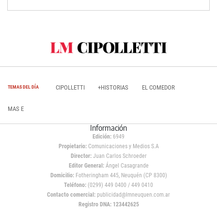
CIPOLLETTI
+HISTORIAS
EL COMEDOR
TEMAS DEL DÍA
MAS E
Información
Edición:
6949
Propietario:
Comunicaciones y Medios S.A
Director:
Juan Carlos Schroeder
Editor General:
Ángel Casagrande
Domicilio:
Fotheringham 445, Neuquén (CP 8300)
Teléfono:
(0299) 449 0400 / 449 0410
Contacto comercial:
publicidad@lmneuquen.com.ar
Registro DNA: 123442625