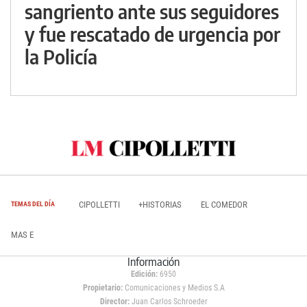
sangriento ante sus seguidores
y fue rescatado de urgencia por
la Policía
CIPOLLETTI
+HISTORIAS
EL COMEDOR
TEMAS DEL DÍA
MAS E
Información
Edición:
6950
Propietario:
Comunicaciones y Medios S.A
Director:
Juan Carlos Schroeder