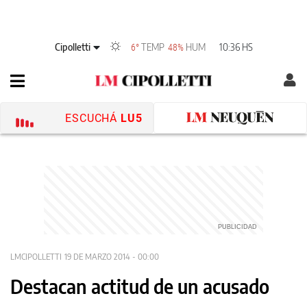
Cipolletti
TEMP
HUM
10:36 HS
6°
48%
ESCUCHÁ
LU5
LMCIPOLLETTI
19 DE MARZO 2014 - 00:00
Destacan actitud de un acusado