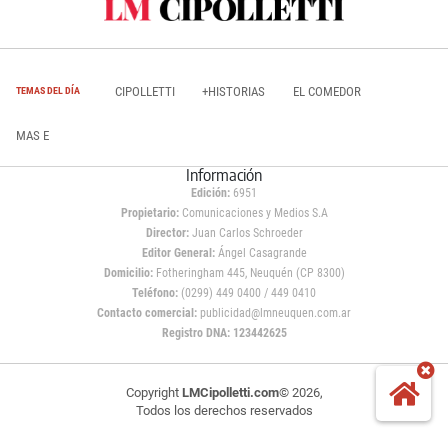
CIPOLLETTI
+HISTORIAS
EL COMEDOR
TEMAS DEL DÍA
MAS E
Información
Edición:
6951
Propietario:
Comunicaciones y Medios S.A
Director:
Juan Carlos Schroeder
Editor General:
Ángel Casagrande
Domicilio:
Fotheringham 445, Neuquén (CP 8300)
Teléfono:
(0299) 449 0400 / 449 0410
Contacto comercial:
publicidad@lmneuquen.com.ar
Registro DNA: 123442625
Copyright
LMCipolletti.com
© 2026,
Todos los derechos reservados