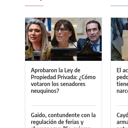
Aprobaron la Ley de
El a
Propiedad Privada: ¿Cómo
pedof
votaron los senadores
tien
neuquinos?
narc
Gaido, contundente con la
Cayó
regulación de ferias y
arma