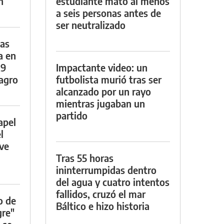
n
estudiante mató al menos
a seis personas antes de
ser neutralizado
das
a en
29
Impactante video: un
lagro
futbolista murió tras ser
alcanzado por un rayo
mientras jugaban un
partido
apel
l
rve
Tras 55 horas
ininterrumpidas dentro
del agua y cuatro intentos
fallidos, cruzó el mar
o de
Báltico e hizo historia
gre"