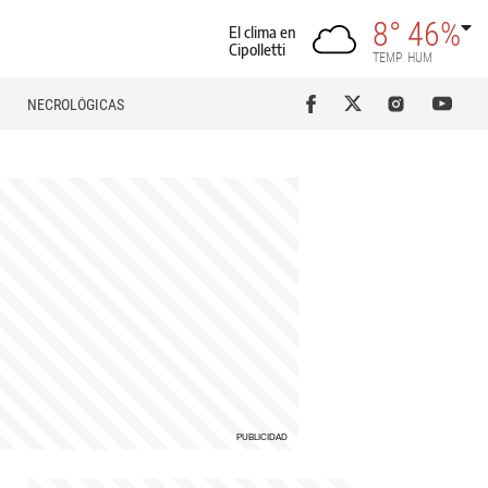
8°
46%
El clima en
Cipolletti
TEMP
HUM
NECROLÓGICAS