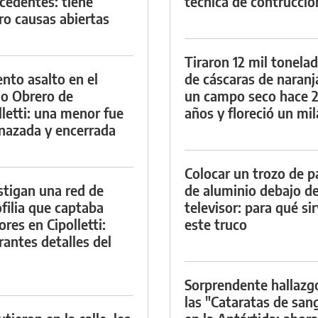
cedentes: tiene
técnica de contrucció
ro causas abiertas
Tiraron 12 mil tonela
ento asalto en el
de cáscaras de naranj
io Obrero de
un campo seco hace 
lletti: una menor fue
años y floreció un mi
azada y encerrada
Colocar un trozo de p
stigan una red de
de aluminio debajo de
filia que captaba
televisor: para qué si
res en Cipolletti:
este truco
rantes detalles del
Sorprendente hallazg
las "Cataratas de san