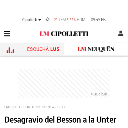
Cipolletti
TEMP
HUM
09:49 HS
2°
66%
ESCUCHÁ
LU5
LMCIPOLLETTI
16 DE MARZO 2014 - 00:00
Desagravio del Besson a la Unter