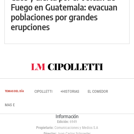
Fuego en Guatemala: evacuan
poblaciones por grandes
erupciones
CIPOLLETTI
+HISTORIAS
EL COMEDOR
TEMAS DEL DÍA
MAS E
Información
Edición:
6949
Propietario:
Comunicaciones y Medios S.A
Director:
Juan Carlos Schroeder