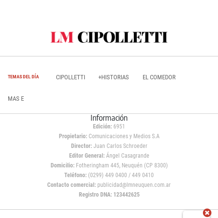
CIPOLLETTI
+HISTORIAS
EL COMEDOR
TEMAS DEL DÍA
MAS E
Información
Edición:
6951
Propietario:
Comunicaciones y Medios S.A
Director:
Juan Carlos Schroeder
Editor General:
Ángel Casagrande
Domicilio:
Fotheringham 445, Neuquén (CP 8300)
Teléfono:
(0299) 449 0400 / 449 0410
Contacto comercial:
publicidad@lmneuquen.com.ar
Registro DNA: 123442625