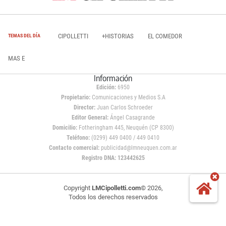
CIPOLLETTI
+HISTORIAS
EL COMEDOR
TEMAS DEL DÍA
MAS E
Información
Edición:
6950
Propietario:
Comunicaciones y Medios S.A
Director:
Juan Carlos Schroeder
Editor General:
Ángel Casagrande
Domicilio:
Fotheringham 445, Neuquén (CP 8300)
Teléfono:
(0299) 449 0400 / 449 0410
Contacto comercial:
publicidad@lmneuquen.com.ar
Registro DNA: 123442625
Copyright
LMCipolletti.com
© 2026,
Todos los derechos reservados