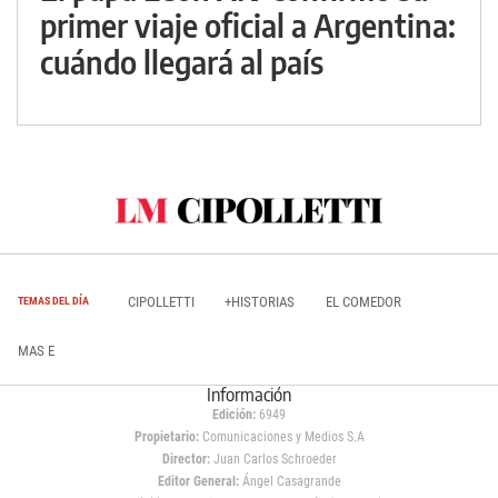
primer viaje oficial a Argentina:
cuándo llegará al país
CIPOLLETTI
+HISTORIAS
EL COMEDOR
TEMAS DEL DÍA
MAS E
Información
Edición:
6949
Propietario:
Comunicaciones y Medios S.A
Director:
Juan Carlos Schroeder
Editor General:
Ángel Casagrande