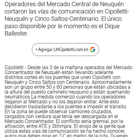
Operadores del Mercado Central de Neuquén
cortaron las vías de comunicación en Cipolletti-
Neuquén y Cinco Saltos-Centenario. El único
paso disponible por le momento es el Dique
Ballester.
+ Agregar LMCipolletti.com en
Cipolletti.- Desde las 3 de la mañana operados del Mercado
Concentrador de Neuquén están llevando adelante
distintos cortes en los puentes que unen Cipolletti con
Neuquén y Cinco Saltos con Centenario. Aproximadamente
son un grupo entre 50 y 60 personas que están ubicadas a
la altura del puesto caminero neuquino y están quemando
neumáticos.
La medida comenzó cuando los operadores
llegaron al Mercado y no los dejaron entrar. Ante esto
decidieron trasladarse a los puentes e impedir el tránsito.
En la zona se puede observar camiones cruzados,
cargados con verdura que tenía ser descargada en el
Mercado Concentrador. El conflicto sería gremial, por la
afiliación, entre ATE y Stihmpra.
El enojo de la gente que
utiliza estas vías de comunicación se ha hecho conocer,
autos que deben girar en “U” en medio de la ruta. Quienes