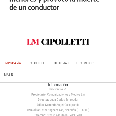
de un conductor
CIPOLLETTI
+HISTORIAS
EL COMEDOR
TEMAS DEL DÍA
MAS E
Información
Edición:
6951
Propietario:
Comunicaciones y Medios S.A
Director:
Juan Carlos Schroeder
Editor General:
Ángel Casagrande
Domicilio:
Fotheringham 445, Neuquén (CP 8300)
Teléfono:
(0299) 449 0400 / 449 0410