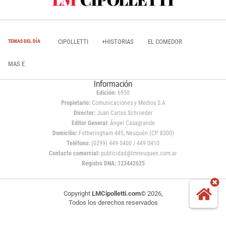
CIPOLLETTI
+HISTORIAS
EL COMEDOR
TEMAS DEL DÍA
MAS E
Información
Edición:
6950
Propietario:
Comunicaciones y Medios S.A
Director:
Juan Carlos Schroeder
Editor General:
Ángel Casagrande
Domicilio:
Fotheringham 445, Neuquén (CP 8300)
Teléfono:
(0299) 449 0400 / 449 0410
Contacto comercial:
publicidad@lmneuquen.com.ar
Registro DNA: 123442625
Copyright
LMCipolletti.com
© 2026,
Todos los derechos reservados