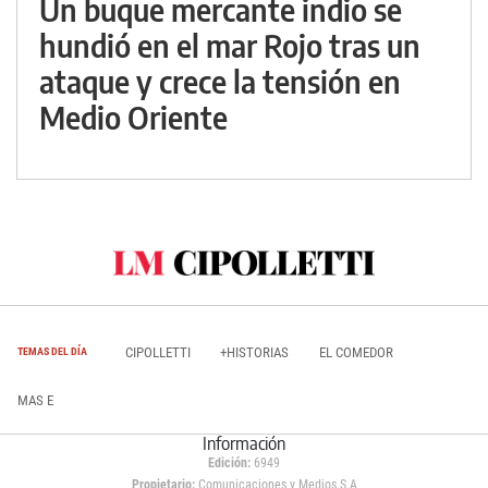
Un buque mercante indio se
hundió en el mar Rojo tras un
ataque y crece la tensión en
Medio Oriente
CIPOLLETTI
+HISTORIAS
EL COMEDOR
TEMAS DEL DÍA
MAS E
Información
Edición:
6949
Propietario:
Comunicaciones y Medios S.A