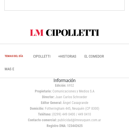
CIPOLLETTI
+HISTORIAS
EL COMEDOR
TEMAS DEL DÍA
MAS E
Información
Edición:
6952
Propietario:
Comunicaciones y Medios S.A
Director:
Juan Carlos Schroeder
Editor General:
Ángel Casagrande
Domicilio:
Fotheringham 445, Neuquén (CP 8300)
Teléfono:
(0299) 449 0400 / 449 0410
Contacto comercial:
publicidad@lmneuquen.com.ar
Registro DNA: 123442625