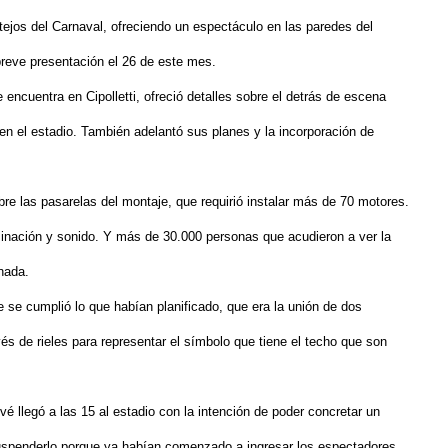
tejos del Carnaval, ofreciendo un espectáculo en las paredes del
reve presentación el 26 de este mes.
encuentra en Cipolletti, ofreció detalles sobre el detrás de escena
n el estadio. También adelantó sus planes y la incorporación de
e las pasarelas del montaje, que requirió instalar más de 70 motores.
minación y sonido. Y más de 30.000 personas que acudieron a ver la
nada.
e se cumplió lo que habían planificado, que era la unión de dos
és de rieles para representar el símbolo que tiene el techo que son
vé llegó a las 15 al estadio con la intención de poder concretar un
suspenderlo porque ya habían comenzado a ingresar los espectadores.