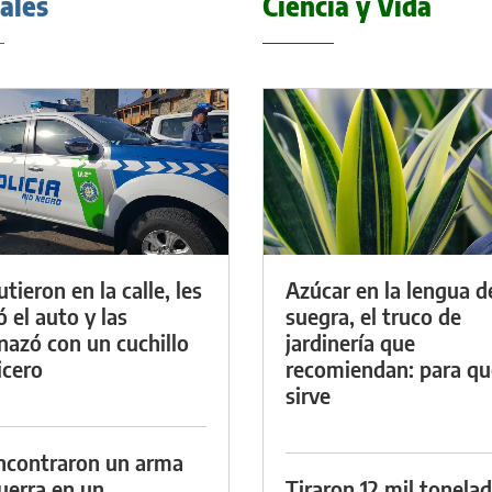
iales
Ciencia y Vida
tieron en la calle, les
Azúcar en la lengua d
ó el auto y las
suegra, el truco de
azó con un cuchillo
jardinería que
icero
recomiendan: para qu
sirve
ncontraron un arma
uerra en un
Tiraron 12 mil tonela