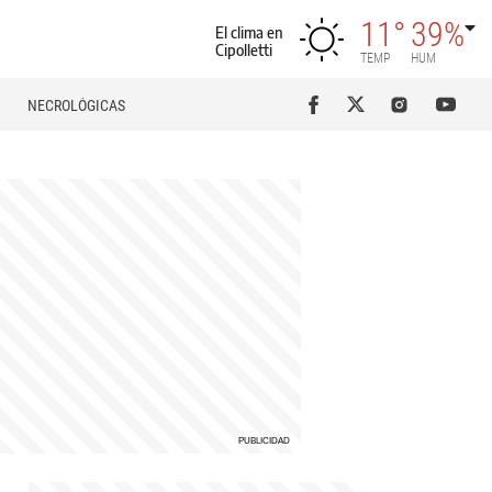
11°
39%
El clima en
Cipolletti
TEMP
HUM
NECROLÓGICAS