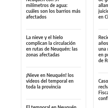
milímetros de agua:
alla
cuáles son los barrios más
juic
afectados
en Ci
La nieve y el hielo
Reci
complican la circulación
años
en rutas de Neuquén: las
una 
zonas afectadas
en p
de R
¡Nieve en Neuquén! los
videos del temporal en
Caso
toda la provincia
rech
Fisca
conf
El temporal en Neuquén