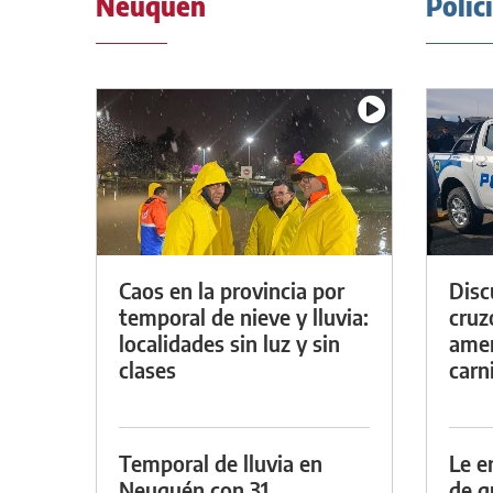
Neuquén
Polic
Caos en la provincia por
Discu
temporal de nieve y lluvia:
cruz
localidades sin luz y sin
amen
clases
carn
Temporal de lluvia en
Le e
Neuquén con 31
de g