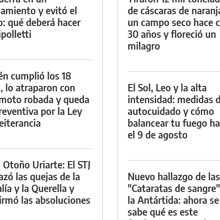
namiento y evitó el
de cáscaras de naranj
io: qué deberá hacer
un campo seco hace c
polletti
30 años y floreció un
milagro
én cumplió los 18
, lo atraparon con
El Sol, Leo y la alta
moto robada y queda
intensidad: medidas 
reventiva por la Ley
autocuidado y cómo
eiterancia
balancear tu fuego h
el 9 de agosto
 Otoño Uriarte: El STJ
azó las quejas de la
Nuevo hallazgo de las
lía y la Querella y
"Cataratas de sangre"
irmó las absoluciones
la Antártida: ahora se
sabe qué es este