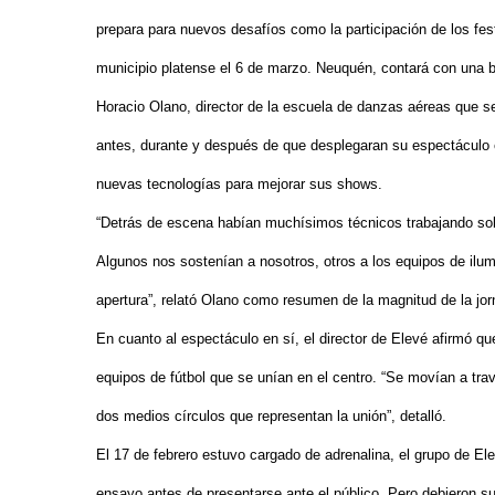
prepara para nuevos desafíos como la participación de los fes
municipio platense el 6 de marzo. Neuquén, contará con una b
Horacio Olano, director de la escuela de danzas aéreas que se 
antes, durante y después de que desplegaran su espectáculo e
nuevas tecnologías para mejorar sus shows.
“Detrás de escena habían muchísimos técnicos trabajando sobr
Algunos nos sostenían a nosotros, otros a los equipos de ilu
apertura”, relató Olano como resumen de la magnitud de la jor
En cuanto al espectáculo en sí, el director de Elevé afirmó qu
equipos de fútbol que se unían en el centro. “Se movían a trav
dos medios círculos que representan la unión”, detalló.
El 17 de febrero estuvo cargado de adrenalina, el grupo de Ele
ensayo antes de presentarse ante el público. Pero debieron 