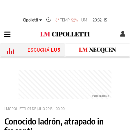
Cipolletti
TEMP
HUM
20:32 HS
8°
52%
ESCUCHÁ
LU5
LMCIPOLLETTI
05 DE JULIO 2013 - 00:00
Conocido ladrón, atrapado in