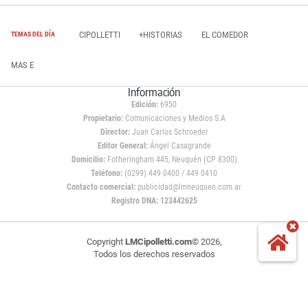
CIPOLLETTI
+HISTORIAS
EL COMEDOR
TEMAS DEL DÍA
MAS E
Información
Edición:
6950
Propietario:
Comunicaciones y Medios S.A
Director:
Juan Carlos Schroeder
Editor General:
Ángel Casagrande
Domicilio:
Fotheringham 445, Neuquén (CP 8300)
Teléfono:
(0299) 449 0400 / 449 0410
Contacto comercial:
publicidad@lmneuquen.com.ar
Registro DNA: 123442625
Copyright
LMCipolletti.com
© 2026,
Todos los derechos reservados