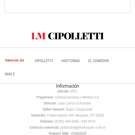
CIPOLLETTI
+HISTORIAS
EL COMEDOR
TEMAS DEL DÍA
MAS E
Información
Edición:
6951
Propietario:
Comunicaciones y Medios S.A
Director:
Juan Carlos Schroeder
Editor General:
Ángel Casagrande
Domicilio:
Fotheringham 445, Neuquén (CP 8300)
Teléfono:
(0299) 449 0400 / 449 0410
Contacto comercial:
publicidad@lmneuquen.com.ar
Registro DNA: 123442625