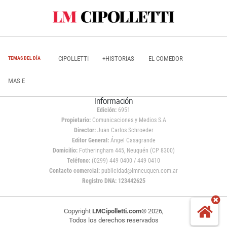
CIPOLLETTI
+HISTORIAS
EL COMEDOR
TEMAS DEL DÍA
MAS E
Información
Edición:
6951
Propietario:
Comunicaciones y Medios S.A
Director:
Juan Carlos Schroeder
Editor General:
Ángel Casagrande
Domicilio:
Fotheringham 445, Neuquén (CP 8300)
Teléfono:
(0299) 449 0400 / 449 0410
Contacto comercial:
publicidad@lmneuquen.com.ar
Registro DNA: 123442625
Copyright
LMCipolletti.com
© 2026,
Todos los derechos reservados