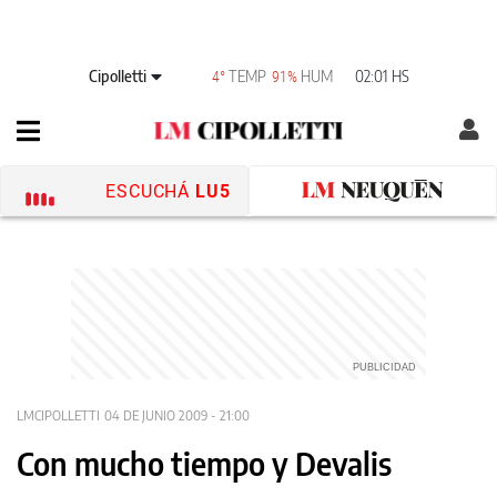
Cipolletti
TEMP
HUM
02:01 HS
4°
91%
ESCUCHÁ
LU5
LMCIPOLLETTI
04 DE JUNIO 2009 - 21:00
Con mucho tiempo y Devalis