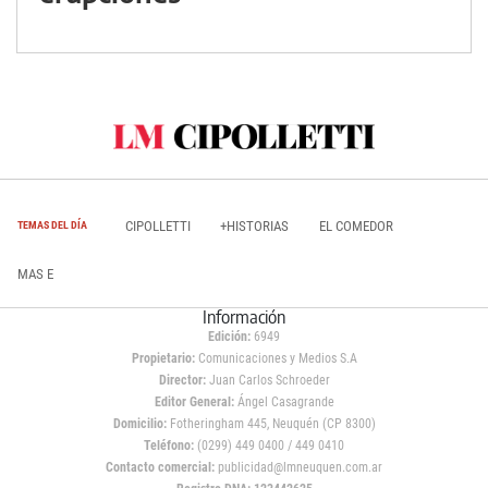
CIPOLLETTI
+HISTORIAS
EL COMEDOR
TEMAS DEL DÍA
MAS E
Información
Edición:
6949
Propietario:
Comunicaciones y Medios S.A
Director:
Juan Carlos Schroeder
Editor General:
Ángel Casagrande
Domicilio:
Fotheringham 445, Neuquén (CP 8300)
Teléfono:
(0299) 449 0400 / 449 0410
Contacto comercial:
publicidad@lmneuquen.com.ar