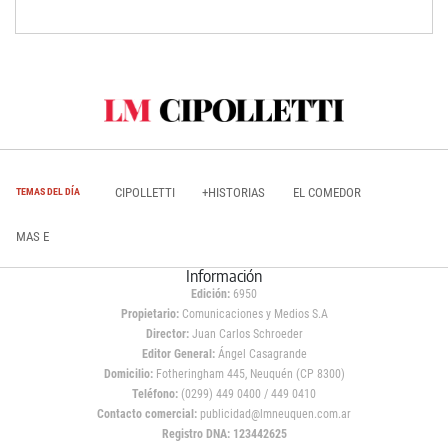
CIPOLLETTI
+HISTORIAS
EL COMEDOR
TEMAS DEL DÍA
MAS E
Información
Edición:
6950
Propietario:
Comunicaciones y Medios S.A
Director:
Juan Carlos Schroeder
Editor General:
Ángel Casagrande
Domicilio:
Fotheringham 445, Neuquén (CP 8300)
Teléfono:
(0299) 449 0400 / 449 0410
Contacto comercial:
publicidad@lmneuquen.com.ar
Registro DNA: 123442625